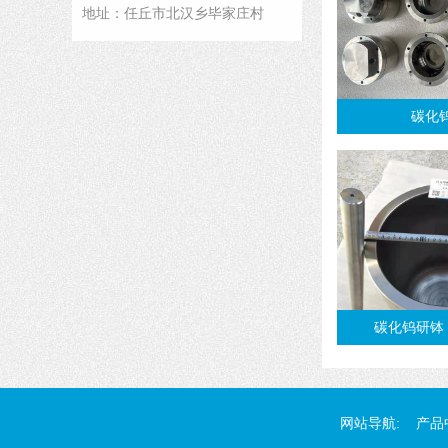
地址：任丘市北汉乡毕家庄村
碳化
碳化钨研钵
网站导航:
产品