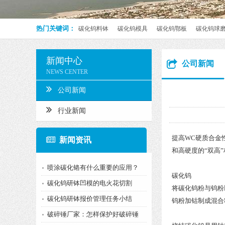
热门关键词：
碳化钨料钵
碳化钨模具
碳化钨鄂板
碳化钨球
新闻中心
公司新闻
NEWS CENTER
公司新闻
行业新闻
提高WC硬质合金
新闻资讯
和高硬度的“双高
喷涂碳化铬有什么重要的应用？
碳化钨
碳化钨研钵凹模的电火花切割
将碳化钨粉与钨粉
碳化钨研钵报价管理任务小结
钨粉加钴制成混合
破碎锤厂家：怎样保护好破碎锤