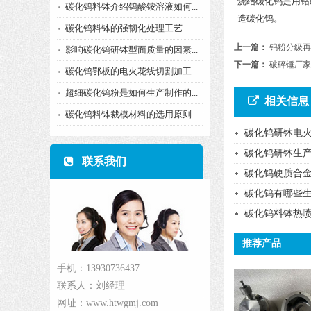
烧结碳化钨是用钴或
碳化钨料钵介绍钨酸铵溶液如何...
造碳化钨。
碳化钨料钵的强韧化处理工艺
上一篇：
钨粉分级再
影响碳化钨研钵型面质量的因素...
下一篇：
破碎锤厂家
碳化钨鄂板的电火花线切割加工...
超细碳化钨粉是如何生产制作的...
相关信息
碳化钨料钵裁模材料的选用原则...
碳化钨研钵电
碳化钨研钵生产
联系我们
碳化钨硬质合
碳化钨有哪些
碳化钨料钵热
推荐产品
手机：13930736437
联系人：刘经理
网址：www.htwgmj.com