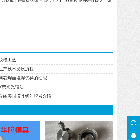
略低于铸造碳化钨,抗弯强度大1 400 MPa,耐冲击性能大于铸
脱模工艺
生产技术发展历程
药芯焊丝堆焊优异的性能
X荧光光谱法
介绍美国模具钢的牌号介绍