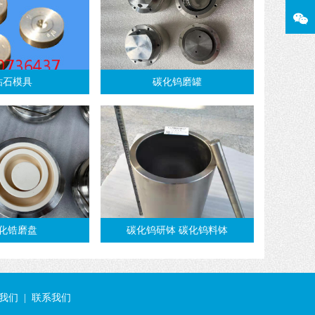
钻石模具
碳化钨磨罐
化锆磨盘
碳化钨研钵 碳化钨料钵
我们
|
联系我们