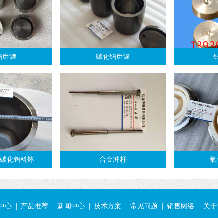
钨磨罐
碳化钨磨罐
 碳化钨料钵
合金冲杆
氧
中心
|
产品推荐
|
新闻中心
|
技术方案
|
常见问题
|
销售网络
|
关于