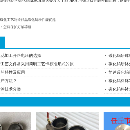
镍粘结的碳化钨微粒,其洛氏硬度大于88 HRA ,与铸造碳化钨性能比较：耐磨性能
碳化工艺制造粗晶碳化钨粉性能优越
：怎样保护好破碎锤
火花加工开路电压的选择
碳化钨研钵
工艺文件常采用简明工艺卡标准形式的原..
碳化钨研钵
金的特性及应用
简述碳化钨
生产方法？
碳化钨料钵
喷涂技术分类
碳化钨料钵