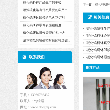
碳化钨料钵产品生产的半检
下一篇：
碳化钨研钵
喷涂碳化铬有什么重要的应用？
相关信息
碳化钨研钵凹模的电火花切割
碳化钨研钵零件表面粗糙度
碳化钨研钵生
碳化钨研钵报价管理任务小结
碳化钨料钵介
成本较低的较硬较耐磨的铸造碳...
碳化钨料钵真
碳化钨研钵凹
联系我们
碳化钨研钵报
推荐产品
手机：13930736437
联系人：刘经理
网址：www.htwgmj.com