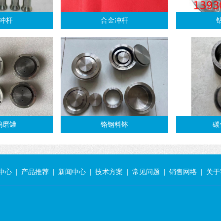
冲杆
合金冲杆
钨磨罐
铬钢料钵
碳
中心
|
产品推荐
|
新闻中心
|
技术方案
|
常见问题
|
销售网络
|
关于