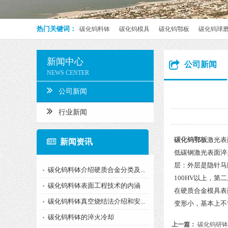
热门关键词：
碳化钨料钵
碳化钨模具
碳化钨鄂板
碳化钨球
新闻中心
公司新闻
NEWS CENTER
公司新闻
行业新闻
碳化钨鄂板
激光表
新闻资讯
低碳钢激光表面淬
层：外层是隐针马
碳化钨料钵介绍硬质合金分类及...
100HV以上，
碳化钨料钵表面工程技术的内涵
在硬质合金模具表
碳化钨料钵真空烧结法介绍和安...
变形小，基本上不
碳化钨料钵的淬火冷却
上一篇：
碳化钨研钵