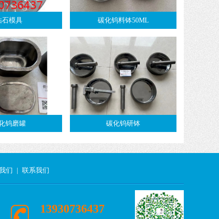
钻石模具
碳化钨料钵50ML
化钨磨罐
碳化钨研钵
我们
|
联系我们
13930736437