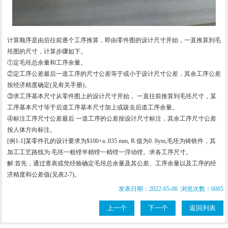
计算顺序是由后往前逐个工序推算，即由零件图的设计尺寸开始，一直推算到毛
坯图的尺寸，计算步骤如下。
①定毛坯总余量和工序余量。
②定工序公差最后一道工序的尺寸公差等于或小于设计尺寸公差，其余工序公差
按经济精度确定(见有关手册)。
③求工序基本尺寸从零件图上的设计尺寸开始， 一直往前推算到毛坯尺寸，某
工序基本尺寸等于后道工序基本尺寸加上或跋去后道工序余量。
④标注工序尺寸公差最后 一道工序的公差按设计尺寸标注，其余工序尺寸公差
按人体方向标注。
[例1-1]某零件孔的设计要求为$100+a..035 mm, R.值为0. 8ym,毛坯为铸铁件，其
加工工艺路线为:毛坯一粗镗半精镗一精镗一浮动镗。求各工序尺寸。
解:首先，通过查表或凭经验确定毛坯总余量及其公差、工序余量以及工序的经
济精度和公差值(见表2-7)。
发表日期：2022-05-06 浏览次数：6005
上一个
下一个
返回列表