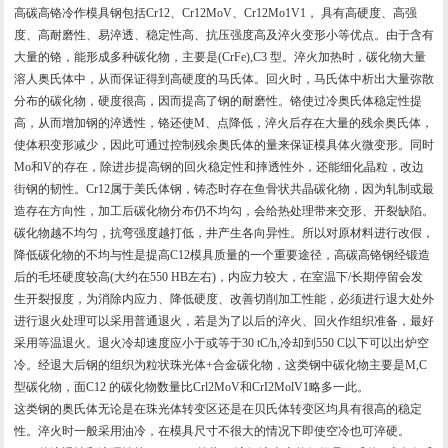
高碳高铬冷作模具钢包括Cr12、Cr12MoV、Cr12Mo1V1， 具有高硬度、高强
度、高耐磨性、易淬透、稳定性高、抗压强度高及淬火变形小等优点。由于含有
大量的铬，能形成多种碳化物，主要是(CrFe),C3 型。淬火加热时，碳化物大量
溶人奥氏体中，从而保证得到高硬度的马氏体。回火时，马氏体中析出大量弥散
分布的碳化物，硬度很高，因而提高了钢的耐磨性。铬使过冷奥氏体稳定性提
高，从而增加钢的淬透性，铬还使M、点降低，淬火后存在大量的残余奥氏体，
使体积变形减少，因此可通过控制残余奥氏体的量来保证模具体火微变形。同时
Mo和V的存在，除进步提高钢的回火稳定性和摔透性外，还能细化晶粒，改边
街钢的韧性。Cr12属于美氏体钢，铸态时存在鱼骨状共晶碳化物，因为轧制或最
造存在方向性，加工后碳化物分布仍不均勾，会给热处理带来交形、开裂缺陷。
碳化物越不均匀，抗弯强度越打低，井产生各向异性。所以对原材料进行改假，
降低碳化物的不均与性是提高C12模具质量的一个重要途径，高碳高铬钢经锻造
后的毛坯硬度较高(大约在550 HB左右)，内应力较大，在室温下/长期停留会发
生开裂报度，为消除内应力、降低硬度、改善切削加工性能，必须进行退大处外
进行退火处理可以采用普通退火，若是为了以后的淬火、回火作组织准备，最好
采用等温退火。退火冷却速度应小于或等于30 tC/h,冷却到550 C以下可以出炉空
冷。经退大后钢的组织为粒状珠光体+合金碳化物，这类钢中碳化物主要是M,C
型碳化物，面C12 的碳化物数量比Crl2MoV和CrI2MolV1略多一此。
这类钢的奥氏体无论是在珠光体转变区还是在贝氏体转变区均具有很高的稳定
性。淬火时一般采用油冷，在模具尺寸不很大的情况下即使空冷也可淬硬。