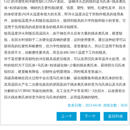
Crl2 的淬透性和淬硬性较Cr12MoV差此。 该钢淬火态的组织是马氏体+残余奥氏
体+粒状碳化物。钢材的主要性能(硬度、强度、塑性、韧性、红硬性及淬、回火
的体积变形)与淬火温度有很大的关系，即淬火温度决定于所制作模具的使用条
件，如较低温度淬火和随后低温回火，能得到较高的力学性能和较小的变形。它
适用于负荷较高的或形状复杂的模具和冷辊模等。
较高温度淬火和随后高温回火，由于钢在淬火后有大量的残余奥氏体，硬度较
低，在回火时借助于二次硬化提高钢的硬度，达到使用要求。通过这种处理可以
获得高的红硬性和耐磨性，但力学性能较低、变形量较大。所以它适用于制造承
受负荷不大，但耐磨性要求高，而且在400-500 C温度下工作的模具。
对于某些要求高韧性的冲压模具或挤压模具，可以采用贝氏体等温淬火处理。此
时的组织为下贝氏体+马氏体+粒状碳化物+少量的残余奥氏体。获得部分贝氏体
组织后，硬度略有降低，但韧性会明显增加，同时模具变形减小。
高碳高铬钢在回火过程中会出现马氏体分解、碳化物聚集和残余奥氏体的转变。
其高温回火产生二次硬化效应的原因是由于残余奥氏体转变为马氏体以及马氏体
分解析出VC和MC等碳化物所致。在工业生产中常采用2 ~3次回火，以改善前次
回火残余奥氏体转变为初生马氏体的韧性，从而提高钢的韧性。
发表日期：2023-04-06 浏览次数：3626
上一个
下一个
返回列表