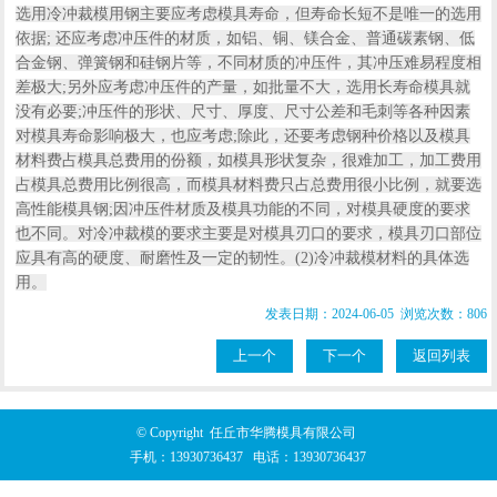
选用冷冲裁模用钢主要应考虑模具寿命，但寿命长短不是唯一的选用
依据; 还应考虑冲压件的材质，如铝、铜、镁合金、普通碳素钢、低
合金钢、弹簧钢和硅钢片等，不同材质的冲压件，其冲压难易程度相
差极大;另外应考虑冲压件的产量，如批量不大，选用长寿命模具就
没有必要;冲压件的形状、尺寸、厚度、尺寸公差和毛刺等各种因素
对模具寿命影响极大，也应考虑;除此，还要考虑钢种价格以及模具
材料费占模具总费用的份额，如模具形状复杂，很难加工，加工费用
占模具总费用比例很高，而模具材料费只占总费用很小比例，就要选
高性能模具钢;因冲压件材质及模具功能的不同，对模具硬度的要求
也不同。对冷冲裁模的要求主要是对模具刃口的要求，模具刃口部位
应具有高的硬度、耐磨性及一定的韧性。(2)冷冲裁模材料的具体选
用。
发表日期：2024-06-05 浏览次数：806
上一个
下一个
返回列表
© Copyright 任丘市华腾模具有限公司
手机：
13930736437
电话：
13930736437