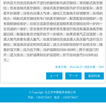
炉内压力为负压的条件下进行的烧结称为真空烧结。有间歇式真空烧
结，也有连续式真空烧结。连续式真空烧结因为炉子比较复杂，真空
度不好保障，没有办法通入气体，烧结工艺曲线不好调整等，应用的
很少。间歇式真空烧结有专门的真空烧结炉，配置配套的脱蜡炉；也
有脱蜡烧结体炉。目前主流真空烧结是脱蜡和真空烧结在同一炉内一
次完成的一体炉。安全操作开炉操作首先要进行低压检漏及抽真空检
漏过程。检漏合格后才能开始下一步操作。如果是氢气正压脱胶，在
通入氢气前要先通入氮气。在真空烧结完成后通入高压氩气进行压力
烧结。保温保压设定时间完成后，进入冷却阶段的炉子自然冷却，随
着炉温下降，压力也下降。当炉温降到1000-800时，两个保温门打
开，进入快冷。当炉温降到出炉温度时，炉子自动放气0.02MPa以
下。
发表日期：2024-06-05 浏览次数：1005
上一个
下一个
返回列表
© Copyright 任丘市华腾模具有限公司
手机：
13930736437
电话：
13930736437