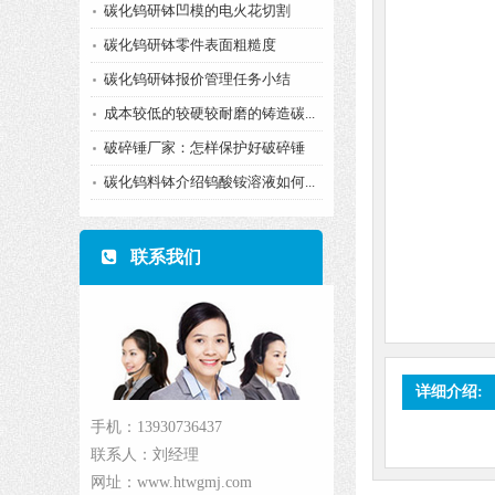
碳化钨研钵凹模的电火花切割
碳化钨研钵零件表面粗糙度
碳化钨研钵报价管理任务小结
成本较低的较硬较耐磨的铸造碳...
破碎锤厂家：怎样保护好破碎锤
碳化钨料钵介绍钨酸铵溶液如何...
联系我们
详细介绍:
手机：13930736437
联系人：刘经理
网址：www.htwgmj.com