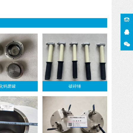
化钨磨罐
破碎锤