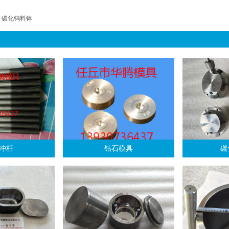
 碳化钨料钵
冲杆
钻石模具
碳