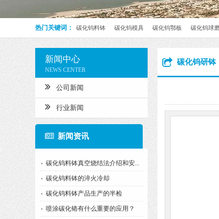
热门关键词：
碳化钨料钵
碳化钨模具
碳化钨鄂板
碳化钨球
新闻中心
碳化钨研钵
NEWS CENTER
公司新闻
行业新闻
新闻资讯
碳化钨料钵真空烧结法介绍和安...
碳化钨料钵的淬火冷却
碳化钨料钵产品生产的半检
喷涂碳化铬有什么重要的应用？